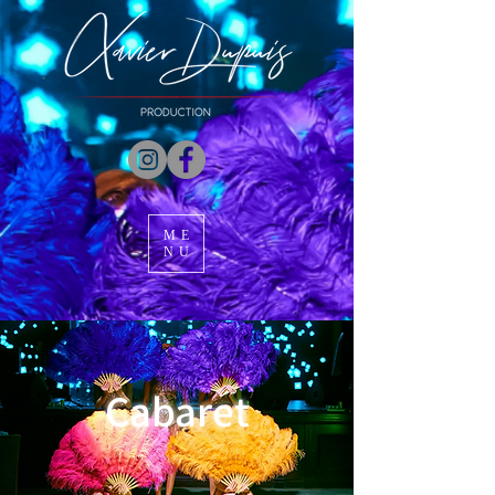
ME
NU
Cabaret