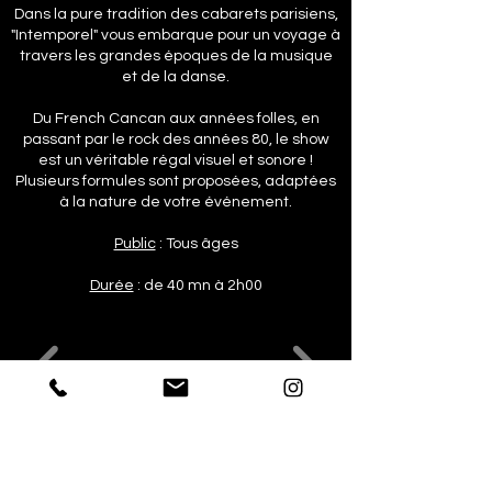
Dans la pure tradition des cabarets parisiens,
"Intemporel" vous embarque pour un voyage à
travers les grandes époques de la musique
et de la danse.
Du French Cancan aux années folles, en
passant par le rock des années 80, le show
est un véritable régal visuel et sonore !
Plusieurs formules sont proposées, adaptées
à la nature de votre événement.
Public
: Tous âges
Durée
: de 40 mn à 2h00