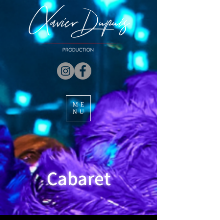
ME
NU
Cabaret