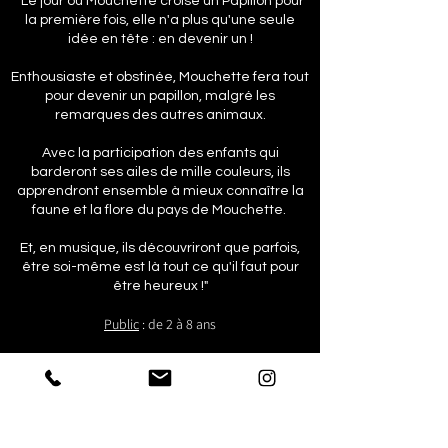
"Le jour où Mouchette croise un Papillon pour
la première fois, elle n'a plus qu'une seule
idée en tête : en devenir un !
Enthousiaste et obstinée, Mouchette fera tout
pour devenir un papillon, malgré les
remarques des autres animaux.
Avec la participation des enfants qui
barderont ses ailes de mille couleurs, ils
apprendront ensemble à mieux connaître la
faune et la flore du pays de Mouchette.
Et, en musique, ils découvriront que parfois,
être soi-même est là tout ce qu'il faut pour
être heureux !"
Public
: de 2 à 8 ans
Durée
: 45 mn