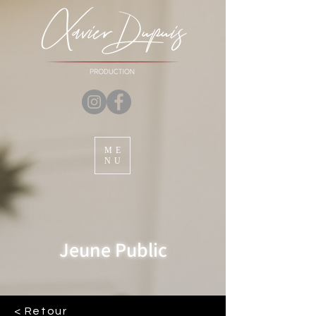
ME
NU
Jeune Public
< Retour